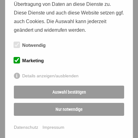
Übertragung von Daten an diese Dienste zu.
Ihre rundum entspannte Auszeit in unserem Wellness-Hotel
Diese Dienste und auch diese Website setzen ggf.
Residenz am berühmten Schiefen Turm von Bad Frankenhausen
auch Cookies. Die Auswahl kann jederzeit
versüßen wir Ihnen mit kulinarischen Höhepunkten im
Restaurant mit Panoramablick.
geändert und widerrufen werden.
ZUM HOTEL
Notwendig
Marketing
Details anzeigen/ausblenden
Auswahl bestätigen
BACHMANN HOTELS
Nur notwendige
Das könnte Sie auch interessieren.
Datenschutz
Impressum